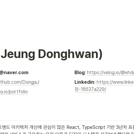
Jeung Donghwan)
8@naver.com
Blog
:
https://velog.io/@eh
github.com/DongjaJ
Linkedin
: 
https://www.link
정-18537a229/
y.io/portfolio
드 아키텍처 개선에 관심이 많은 React, TypeScript 기반 3년차