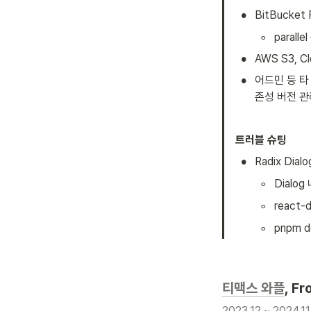
•
BitBucket 
◦
paral
•
AWS S3, 
•
어드민 등 타 
존성 버전 관
트러블 슈팅
•
Radix Dia
◦
Dialo
◦
react
◦
pnpm
티맥스 와플
, Fr
2023.12 ~ 2024