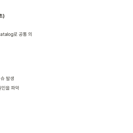
초)
atalog로 공통 의
이슈 발생
 원인을 파악