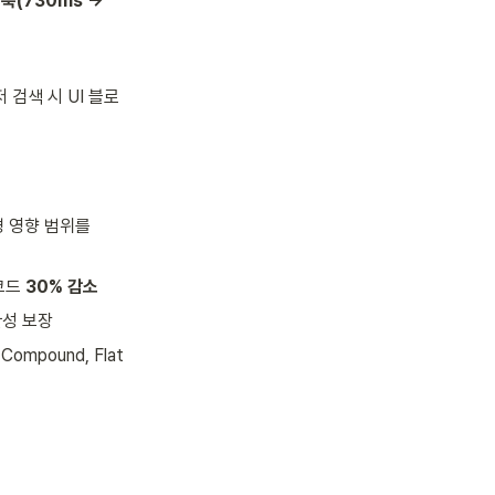
축(730ms → 
유저 검색 시 UI 블로
경 영향 범위를 
코드 
30% 감소
관성 보장
pound, Flat 