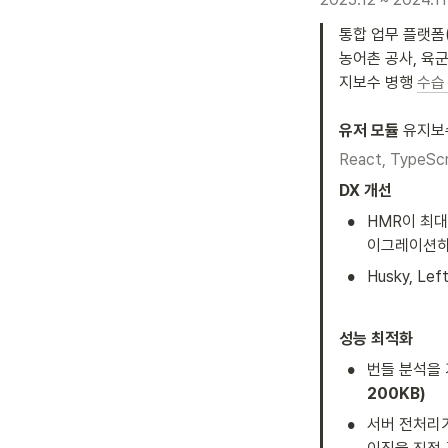
통합 업무 플랫폼(
농어촌 공사, 육
지보수 병행 
수습
유저 모듈
 유지보
React, TypeScr
DX 개선
•
HMR이 최대 
이그레이션하
•
Husky, L
성능 최적화
•
번들 분석을 기
200KB)
•
서버 전처리가