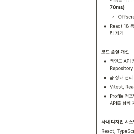
이징을 직접 
70ms)
◦
Offsc
•
React 18 
킹 제거
코드 품질 개선
•
백엔드 API 
Reposito
•
폼 상태 관리 
•
Vitest, Rea
•
Profile 
API를 함께
사내 디자인 시스
React, TypeScri