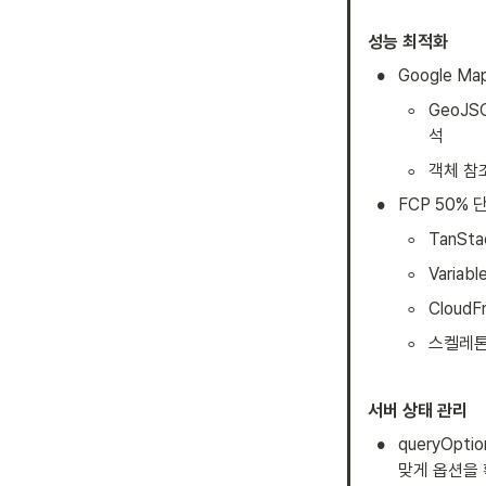
성능 최적화
•
Google M
◦
GeoJS
석
◦
객체 참
•
FCP 50% 단
◦
TanSt
◦
Variabl
◦
Clou
◦
스켈레톤 
서버 상태 관리
•
queryOpt
맞게 옵션을 