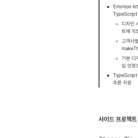
•
Emotion
TypeScr
◦
디자인 
트에 직
◦
고객사별
makeT
◦
기본 디
입 안정
•
TypeScri
추론 지원
사이드 프로젝트