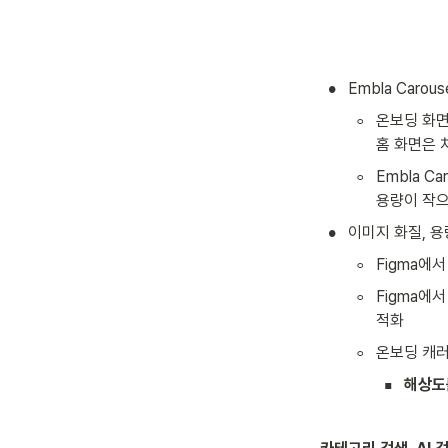
•
Embla Caro
◦
온보딩 화면
홈 화면은 
◦
Embla 
용량이 작으
•
이미지 화질, 용
◦
Figma에
◦
Figma에
적화
◦
온보딩 캐러
▪
해상도